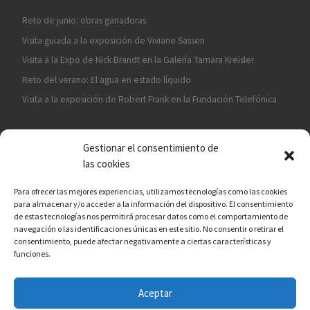
Reto de junio: obras ganadoras
Visita guiada a la exposición de Viviane Sassen
Visita a la Expo de Nick Brandt en la Galería Tamara Kreisler
Reto del verano: El agua en estado líquido
Visita a la exposición de Robert Frank en la Fundación Telefónica
Gestionar el consentimiento de
las cookies
Para ofrecer las mejores experiencias, utilizamos tecnologías como las cookies
para almacenar y/o acceder a la información del dispositivo. El consentimiento
¡ASÓCIATE A CÁMARA EN MANO!
de estas tecnologías nos permitirá procesar datos como el comportamiento de
navegación o las identificaciones únicas en este sitio. No consentir o retirar el
consentimiento, puede afectar negativamente a ciertas características y
funciones.
Aceptar
© 2026
Asociación fotográfica Cámara en mano
– Todos los