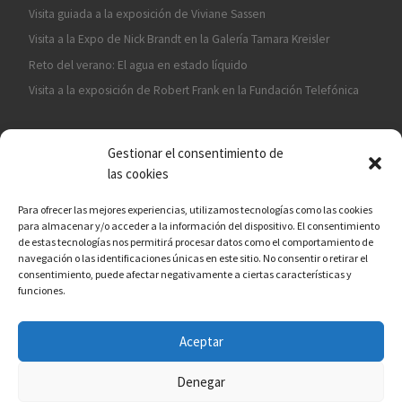
Visita guiada a la exposición de Viviane Sassen
Visita a la Expo de Nick Brandt en la Galería Tamara Kreisler
Reto del verano: El agua en estado líquido
Visita a la exposición de Robert Frank en la Fundación Telefónica
Gestionar el consentimiento de
las cookies
Para ofrecer las mejores experiencias, utilizamos tecnologías como las cookies
para almacenar y/o acceder a la información del dispositivo. El consentimiento
¡ASÓCIATE A CÁMARA EN MANO!
de estas tecnologías nos permitirá procesar datos como el comportamiento de
navegación o las identificaciones únicas en este sitio. No consentir o retirar el
consentimiento, puede afectar negativamente a ciertas características y
funciones.
Aceptar
© 2026
Asociación fotográfica Cámara en mano
– Todos los
derechos reservados
Denegar