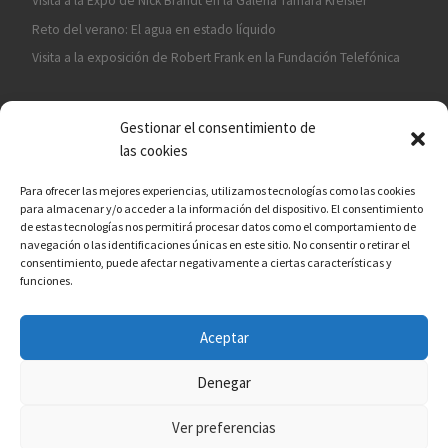
Visita a la Expo de Nick Brandt en la Galería Tamara Kreisler
Reto del verano: El agua en estado líquido
Visita a la exposición de Robert Frank en la Fundación Telefónica
Gestionar el consentimiento de
las cookies
Para ofrecer las mejores experiencias, utilizamos tecnologías como las cookies
para almacenar y/o acceder a la información del dispositivo. El consentimiento
¡ASÓCIATE A CÁMARA EN MANO!
de estas tecnologías nos permitirá procesar datos como el comportamiento de
navegación o las identificaciones únicas en este sitio. No consentir o retirar el
consentimiento, puede afectar negativamente a ciertas características y
funciones.
Aceptar
© 2026
Asociación fotográfica Cámara en mano
– Todos los
derechos reservados
Denegar
Funciona con
WP
– Diseñado con el
Tema Customizr
Ver preferencias