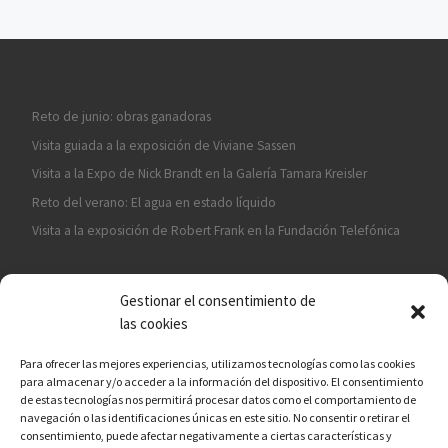
Reto de junio: obras ganadoras
Visita guiada a la exposición de Viviane Sassen
Visita a la Expo de Nick Brandt en la Galería Tamara Kreisler
Reto del verano: El agua en estado líquido
Visita a la exposición de Robert Frank en la Fundación Telefónica
Gestionar el consentimiento de
las cookies
Para ofrecer las mejores experiencias, utilizamos tecnologías como las cookies
para almacenar y/o acceder a la información del dispositivo. El consentimiento
¡ASÓCIATE A CÁMARA EN MANO!
de estas tecnologías nos permitirá procesar datos como el comportamiento de
navegación o las identificaciones únicas en este sitio. No consentir o retirar el
consentimiento, puede afectar negativamente a ciertas características y