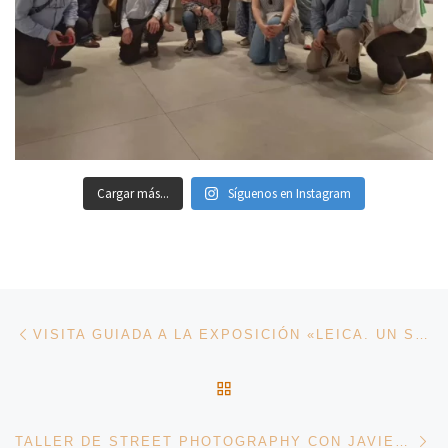
Cargar más...
Síguenos en Instagram
Navegación de entradas
Entrada anterior
VISITA GUIADA A LA EXPOSICIÓN «LEICA. UN SIGLO DE FOTOGRAFÍA 1925-2025»
VOLVER A LA LISTA DE 
En
TALLER DE STREET PHOTOGRAPHY CON JAVIER ARCENILLAS