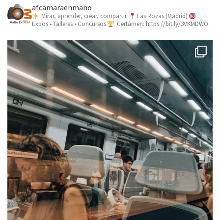
afcamaraenmano
Mirar, aprender, crear, compartir.
Las Rozas (Madrid)
Expos • Talleres • Concursos
Certámen: https://bit.ly/3VKMDWO