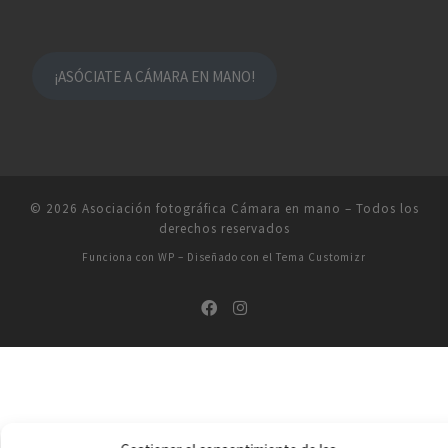
¡ASÓCIATE A CÁMARA EN MANO!
© 2026
Asociación fotográfica Cámara en mano
– Todos los
derechos reservados
Funciona con
WP
– Diseñado con el
Tema Customizr