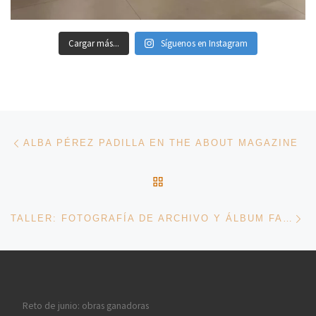
Cargar más...
Síguenos en Instagram
Navegación de entradas
Entrada anterior
ALBA PÉREZ PADILLA EN THE ABOUT MAGAZINE
VOLVER A LA LISTA DE 
En
TALLER: FOTOGRAFÍA DE ARCHIVO Y ÁLBUM FAMILIAR
Reto de junio: obras ganadoras