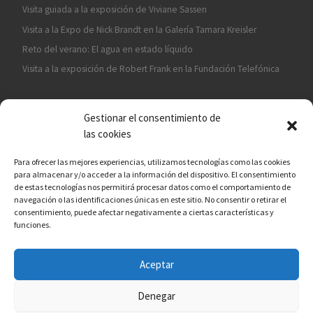
Visita guiada a la exposición de Viviane Sassen
Visita a la Expo de Nick Brandt en la Galería Tamara Kreisler
Reto del verano: El agua en estado líquido
Visita a la exposición de Robert Frank en la Fundación Telefónica
Gestionar el consentimiento de
las cookies
Para ofrecer las mejores experiencias, utilizamos tecnologías como las cookies
para almacenar y/o acceder a la información del dispositivo. El consentimiento
¡ASÓCIATE A CÁMARA EN MANO!
de estas tecnologías nos permitirá procesar datos como el comportamiento de
navegación o las identificaciones únicas en este sitio. No consentir o retirar el
consentimiento, puede afectar negativamente a ciertas características y
funciones.
Aceptar
© 2026
Asociación fotográfica Cámara en mano
– Todos los
derechos reservados
Denegar