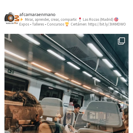
afcamaraenmano
Mirar, aprender, crear, compartir.
Las Rozas (Madrid)
Expos • Talleres • Concursos
Certámen: https://bit.ly/3VKMDWO