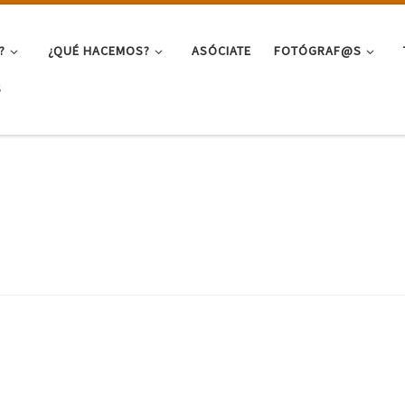
?
¿QUÉ HACEMOS?
ASÓCIATE
FOTÓGRAF@S
S