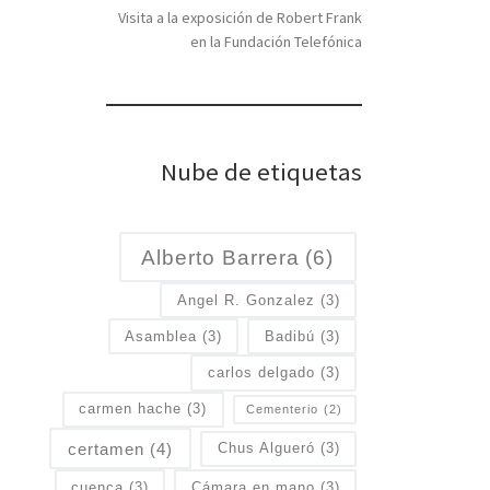
Visita a la exposición de Robert Frank
en la Fundación Telefónica
Nube de etiquetas
Alberto Barrera
(6)
Angel R. Gonzalez
(3)
Asamblea
(3)
Badibú
(3)
carlos delgado
(3)
carmen hache
(3)
Cementerio
(2)
certamen
(4)
Chus Algueró
(3)
cuenca
(3)
Cámara en mano
(3)