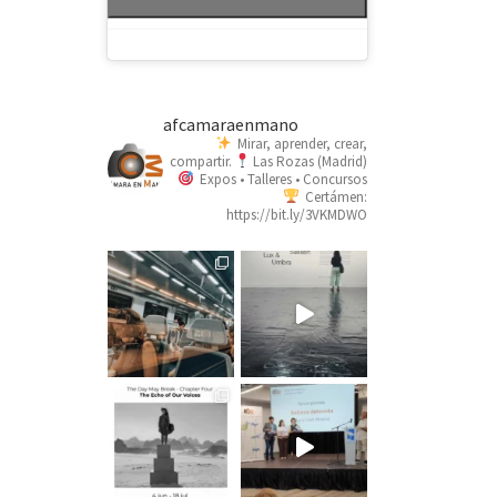
afcamaraenmano
Mirar, aprender, crear,
compartir.
Las Rozas (Madrid)
Expos • Talleres • Concursos
Certámen:
https://bit.ly/3VKMDWO