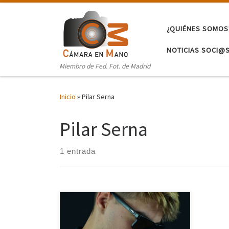
Saltar al contenido
¿QUIÉNES SOMOS
NOTICIAS SOCI@
Miembro de Fed. Fot. de Madrid
Inicio
»
Pilar Serna
Pilar Serna
1 entrada
He elegido como tema principal de
mi proyecto, la “Magia” El arte de la