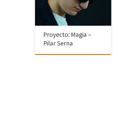
ilusión. Al igual que un superhéroe,
los magos al despojarse de su ropa
de diario, llevan […]
Proyecto: Magia –
Pilar Serna