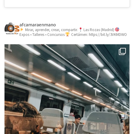
afcamaraenmano
Mirar, aprender, crear, compartir.
Las Rozas (Madrid)
Expos • Talleres • Concursos
Certámen: https://bit.ly/3VKMDWO