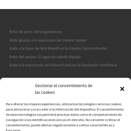
Reto de junio: obras ganadoras
Visita guiada a la exposición de Viviane Sassen
Visita a la Expo de Nick Brandt en la Galería Tamara Kreisler
Reto del verano: El agua en estado líquido
Visita a la exposición de Robert Frank en la Fundación Telefónica
Gestionar el consentimiento de
las cookies
Para ofrecer las mejores experiencias, utilizamos tecnologías como las cookies
para almacenar y/o acceder a la información del dispositivo. El consentimiento
¡ASÓCIATE A CÁMARA EN MANO!
de estas tecnologías nos permitirá procesar datos como el comportamiento de
navegación o las identificaciones únicas en este sitio. No consentir o retirar el
consentimiento, puede afectar negativamente a ciertas características y
funciones.