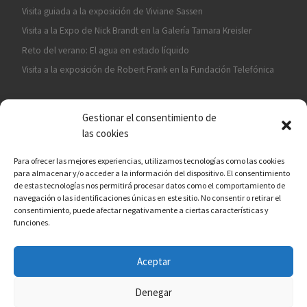
Visita guiada a la exposición de Viviane Sassen
Visita a la Expo de Nick Brandt en la Galería Tamara Kreisler
Reto del verano: El agua en estado líquido
Visita a la exposición de Robert Frank en la Fundación Telefónica
Gestionar el consentimiento de
las cookies
Para ofrecer las mejores experiencias, utilizamos tecnologías como las cookies
para almacenar y/o acceder a la información del dispositivo. El consentimiento
¡ASÓCIATE A CÁMARA EN MANO!
de estas tecnologías nos permitirá procesar datos como el comportamiento de
navegación o las identificaciones únicas en este sitio. No consentir o retirar el
consentimiento, puede afectar negativamente a ciertas características y
funciones.
Aceptar
© 2026
Asociación fotográfica Cámara en mano
– Todos los
derechos reservados
Denegar