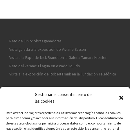
Reto de junio: obras ganadoras
Visita guiada a la exposición de Viviane Sassen
Visita a la Expo de Nick Brandt en la Galería Tamara Kreisler
Reto del verano: El agua en estado líquido
Visita a la exposición de Robert Frank en la Fundación Telefónica
Gestionar el consentimiento de
las cookies
Para ofrecer las mejores experiencias, utilizamos tecnologías como las cookies
para almacenar y/o acceder a la información del dispositivo. El consentimiento
¡ASÓCIATE A CÁMARA EN MANO!
de estas tecnologías nos permitirá procesar datos como el comportamiento de
navegación o las identificaciones únicas en este sitio. No consentir o retirar el