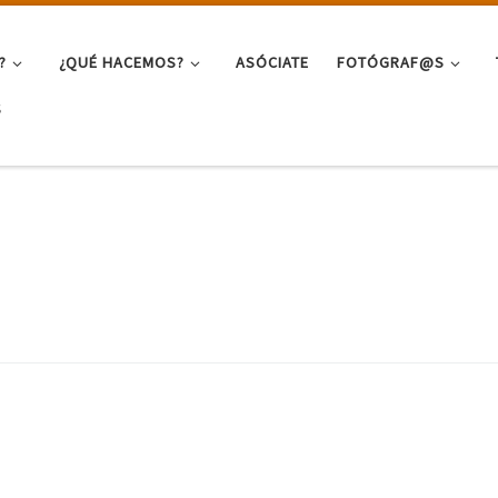
?
¿QUÉ HACEMOS?
ASÓCIATE
FOTÓGRAF@S
S