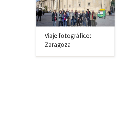
precios del tren de alta velocidad,
hicimos un viaje relámpago de ida y
[…]
Viaje fotográfico:
Zaragoza