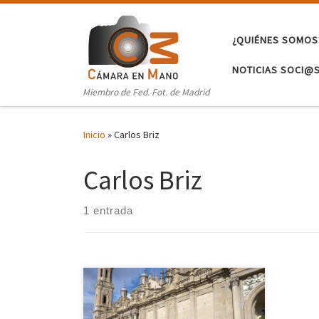
Saltar al contenido
¿QUIÉNES SOMOS
NOTICIAS SOCI@
Miembro de Fed. Fot. de Madrid
Inicio
»
Carlos Briz
Carlos Briz
1 entrada
El pasado 15 de diciembre nos
fuimos a fotografiar la bella ciudad de
Zaragoza. Aprovechando los bajos