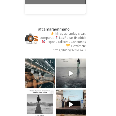
afcamaraenmano
Mirar, aprender, crear,
compartir.
Las Rozas (Madrid)
Expos • Talleres • Concursos
Certámen:
https://bit.ly/3VKMDWO