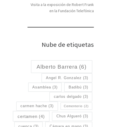
Visita a la exposición de Robert Frank
en la Fundación Telefónica
Nube de etiquetas
Alberto Barrera
(6)
Angel R. Gonzalez
(3)
Asamblea
(3)
Badibú
(3)
carlos delgado
(3)
carmen hache
(3)
Cementerio
(2)
certamen
(4)
Chus Algueró
(3)
cuenca
(3)
Cámara en mano
(3)