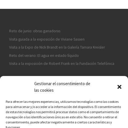
Reto de junio: obras ganadoras
Visita guiada a la exposición de Viviane Sassen
Visita a la Expo de Nick Brandt en la Galería Tamara Kreisler
Reto del verano: El agua en estado líquido
Visita a la exposición de Robert Frank en la Fundación Telefónica
Gestionar el consentimiento de
las cookies
Para ofrecer las mejores experiencias, utilizamos tecnologías como las cookies
para almacenar y/o acceder a la información del dispositivo. El consentimiento
¡ASÓCIATE A CÁMARA EN MANO!
de estas tecnologías nos permitirá procesar datos como el comportamiento de
navegación o las identificaciones únicas en este sitio. No consentir o retirar el
consentimiento, puede afectar negativamente a ciertas características y
funciones.