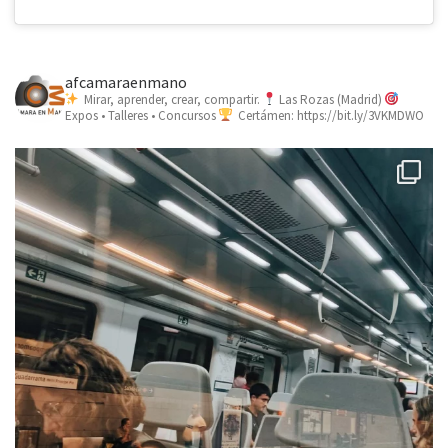
afcamaraenmano
Mirar, aprender, crear, compartir.
Las Rozas (Madrid)
Expos • Talleres • Concursos
Certámen: https://bit.ly/3VKMDWO