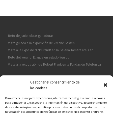
Reto de junio: obras ganadoras
Visita guiada a la exposición de Viviane Sassen
Visita a la Expo de Nick Brandt en la Galería Tamara Kreisler
Reto del verano: El agua en estado líquido
Visita a la exposición de Robert Frank en la Fundación Telefónica
Gestionar el consentimiento de
las cookies
Para ofrecer las mejores experiencias, utilizamos tecnologías como las cookies
para almacenar y/o acceder a la información del dispositivo. El consentimiento
¡ASÓCIATE A CÁMARA EN MANO!
de estas tecnologías nos permitirá procesar datos como el comportamiento de
navegación o las identificaciones únicas en este sitio. No consentir o retirar el