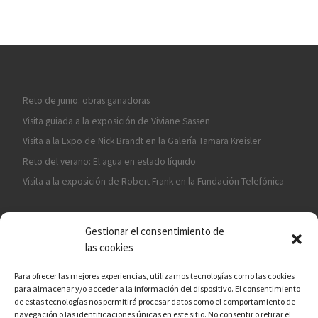
Reto de junio: obras ganadoras
Visita guiada a la exposición de Viviane Sassen
Visita a la Expo de Nick Brandt en la Galería Tamara Kreisler
Reto del verano: El agua en estado líquido
Visita a la exposición de Robert Frank en la Fundación Telefónica
Gestionar el consentimiento de
las cookies
Para ofrecer las mejores experiencias, utilizamos tecnologías como las cookies
para almacenar y/o acceder a la información del dispositivo. El consentimiento
¡ASÓCIATE A CÁMARA EN MANO!
de estas tecnologías nos permitirá procesar datos como el comportamiento de
navegación o las identificaciones únicas en este sitio. No consentir o retirar el