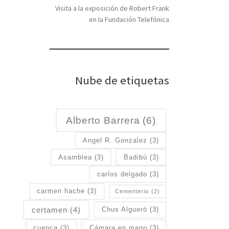
Visita a la exposición de Robert Frank
en la Fundación Telefónica
Nube de etiquetas
Alberto Barrera
(6)
Angel R. Gonzalez
(3)
Asamblea
(3)
Badibú
(3)
carlos delgado
(3)
carmen hache
(3)
Cementerio
(2)
certamen
(4)
Chus Algueró
(3)
cuenca
(3)
Cámara en mano
(3)