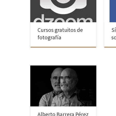
aprender cosas nuevas. Siempre hay
tien
una nueva técnica o un nuevo
imág
programa o una nueva […]
asoc
Cursos gratuitos de
S
fotografía
s
El fotógrafo madrileño Alberto
Barrera Pérez, ingeniero de
Telecomunicaciones de profesión,
comenzó en la fotografía a los 15
años de la mano de su padre, un gran
aficionado que le […]
Alberto Barrera Pérez