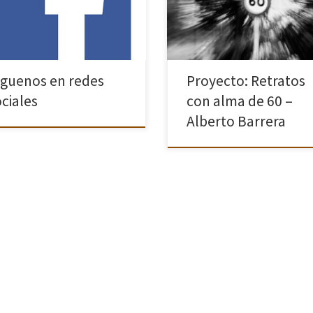
es los enlaces pulsa en las
amigos y amigas que están en mí
enes para ir a los perfiles de la
mismo trance de acercarnos o h
iación […]
[…]
íguenos en redes
Proyecto: Retratos
ociales
con alma de 60 –
Alberto Barrera