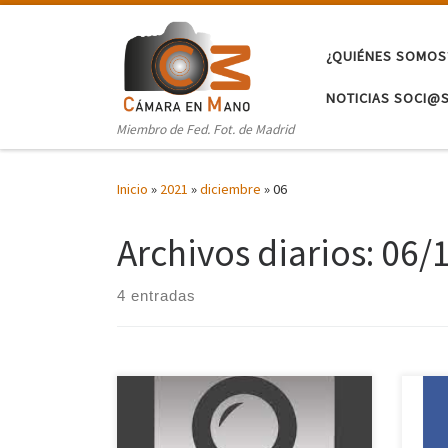
Saltar al contenido
¿QUIÉNES SOMOS
NOTICIAS SOCI@
Miembro de Fed. Fot. de Madrid
Inicio
»
2021
»
diciembre
»
06
Archivos diarios:
06/
4 entradas
Ya t
La fotografía es un arte (o quizás una
mome
ciencia) en la que nunca paras de
toma