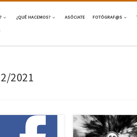
?
¿QUÉ HACEMOS?
ASÓCIATE
FOTÓGRAF@S
S
12/2021
enemos redes sociales, de
Doy la bienvenida a los 60 años,
nto solo algunas que hay que
pronto cumpliré, con este proye
rselo con tranquilidad. Aquí
fotográfico dedicado a aquellos