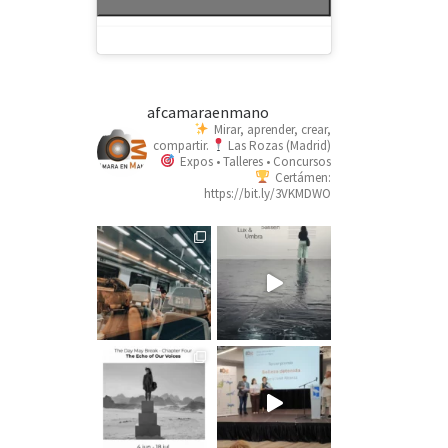
afcamaraenmano
Mirar, aprender, crear,
compartir.
Las Rozas (Madrid)
Expos • Talleres • Concursos
Certámen:
https://bit.ly/3VKMDWO