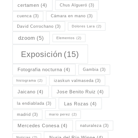
certamen
(4)
Chus Algueró
(3)
cuenca
(3)
Cámara en mano
(3)
David Corrochano
(3)
Dolores Lara
(2)
dzoom
(5)
Elementos
(2)
Exposición
(15)
Fotografia nocturna
(4)
Gambia
(3)
izaskun valmaseda
(3)
histograma
(2)
Jaicano
(4)
Jose Benito Ruiz
(4)
Las Rozas
(4)
la endiablada
(3)
madrid
(3)
mario perez
(2)
Mercedes Conesa
(4)
naturaleza
(3)
Nuria del Río Winne
(4)
Noticias
(2)