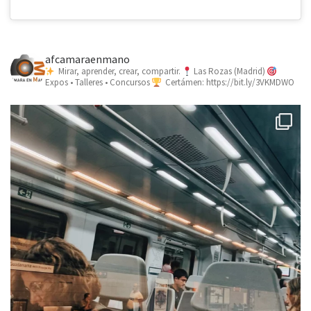
afcamaraenmano
Mirar, aprender, crear, compartir.
Las Rozas (Madrid)
Expos • Talleres • Concursos
Certámen: https://bit.ly/3VKMDWO