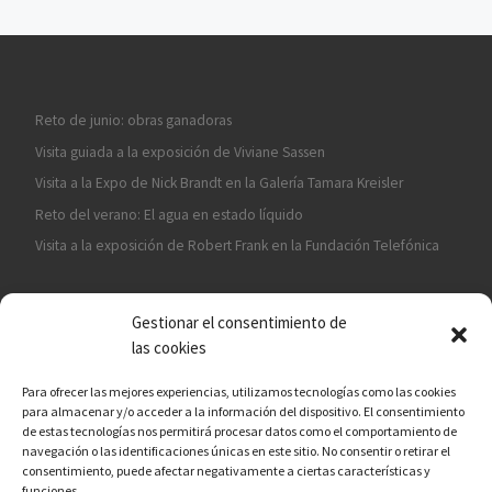
Reto de junio: obras ganadoras
Visita guiada a la exposición de Viviane Sassen
Visita a la Expo de Nick Brandt en la Galería Tamara Kreisler
Reto del verano: El agua en estado líquido
Visita a la exposición de Robert Frank en la Fundación Telefónica
Gestionar el consentimiento de
las cookies
Para ofrecer las mejores experiencias, utilizamos tecnologías como las cookies
para almacenar y/o acceder a la información del dispositivo. El consentimiento
¡ASÓCIATE A CÁMARA EN MANO!
de estas tecnologías nos permitirá procesar datos como el comportamiento de
navegación o las identificaciones únicas en este sitio. No consentir o retirar el
consentimiento, puede afectar negativamente a ciertas características y
funciones.