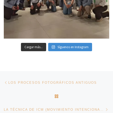
Cargar más...
Síguenos en Instagram
Navegación de entradas
Entrada anterior
LOS PROCESOS FOTOGRÁFICOS ANTIGUOS
VOLVER A LA LISTA DE 
En
LA TÉCNICA DE ICM (MOVIMIENTO INTENCIONADO DE CÁMARA)