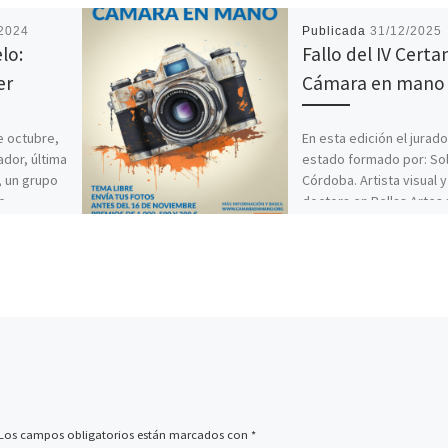
/2024
Publicada
31/12/2025
lo:
Fallo del IV Cert
er
Cámara en mano
e octubre,
En esta edición el jurado
ador, última
estado formado por: So
, un grupo
Córdoba. Artista visual y
o
doctora en Bellas Artes 
Universidad Compluten
[…]
Los campos obligatorios están marcados con
*