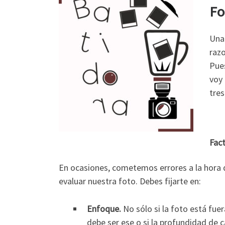
Fo
Una 
razo
Pues
voy 
tres
Fact
En ocasiones, cometemos errores a la hora d
evaluar nuestra foto. Debes fijarte en:
Enfoque.
No sólo si la foto está fue
debe ser ese o si la profundidad de 