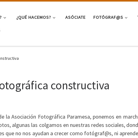
?
¿QUÉ HACEMOS?
ASÓCIATE
FOTÓGRAF@S
S
onstructiva
fotográfica constructiva
e la Asociación Fotográfica Paramesa, ponemos en march
os, algunas las colgamos en nuestras redes sociales, dond
es que no nos ayudan a crecer como fotógraf@s, ni aprender