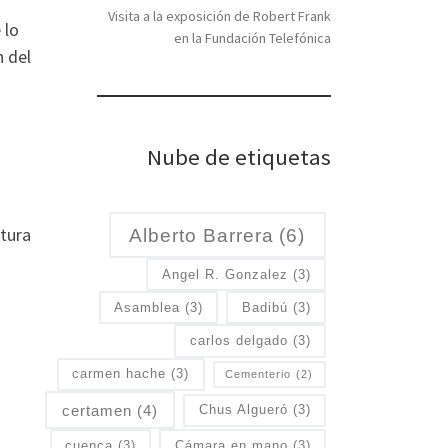
Visita a la exposición de Robert Frank
 lo
en la Fundación Telefónica
n del
Nube de etiquetas
atura
Alberto Barrera
(6)
Angel R. Gonzalez
(3)
Asamblea
(3)
Badibú
(3)
carlos delgado
(3)
carmen hache
(3)
Cementerio
(2)
certamen
(4)
Chus Algueró
(3)
cuenca
(3)
Cámara en mano
(3)