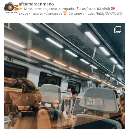
afcamaraenmano
Mirar, aprender, crear, compartir.
Las Rozas (Madrid)
Expos • Talleres • Concursos
Certámen: https://bit.ly/3VKMDWO