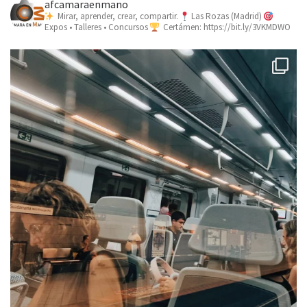
afcamaraenmano
Mirar, aprender, crear, compartir.
Las Rozas (Madrid)
Expos • Talleres • Concursos
Certámen: https://bit.ly/3VKMDWO