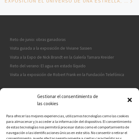
EXPOSICIÓN EL UNIVERSO DE UNA ESTRELLA, OUKA LEELE (REAL SOCIEDAD FOTOGRÁFICA)
Reto de junio: obras ganadoras
Visita guiada a la exposición de Viviane Sassen
Visita a la Expo de Nick Brandt en la Galería Tamara Kreisler
Reto del verano: El agua en estado líquido
Visita a la exposición de Robert Frank en la Fundación Telefónica
Gestionar el consentimiento de
las cookies
Para ofrecer las mejores experiencias, utilizamos tecnologías como las cookies
para almacenar y/o acceder a la información del dispositivo. El consentimiento
¡ASÓCIATE A CÁMARA EN MANO!
de estas tecnologías nos permitirá procesar datos como el comportamiento de
navegación o las identificaciones únicas en este sitio. No consentir o retirar el
consentimiento, puede afectar negativamente a ciertas características y