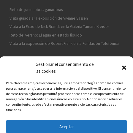
Reto de junio: obras ganadoras
Visita guiada a la exposición de Viviane Sassen
Visita a la Expo de Nick Brandt en la Galería Tamara Kreisler
Reto del verano: El agua en estado líquido
Visita a la exposición de Robert Frank en la Fundación Telefónica
Gestionar el consentimiento de
las cookies
Para ofrecer las mejores experiencias, utilizamos tecnologías como las cookies
para almacenar y/o acceder a la información del dispositivo. El consentimiento
¡ASÓCIATE A CÁMARA EN MANO!
de estas tecnologías nos permitirá procesar datos como el comportamiento de
navegación o las identificaciones únicas en este sitio. No consentir o retirar el
consentimiento, puede afectar negativamente a ciertas características y
funciones.
Aceptar