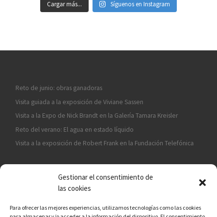
Cargar más...
Síguenos en Instagram
Reto de junio: obras ganadoras
Visita guiada a la exposición de Viviane Sassen
Visita a la Expo de Nick Brandt en la Galería Tamara Kreisler
Reto del verano: El agua en estado líquido
Visita a la exposición de Robert Frank en la Fundación Telefónica
Gestionar el consentimiento de
las cookies
Para ofrecer las mejores experiencias, utilizamos tecnologías como las cookies
para almacenar y/o acceder a la información del dispositivo. El consentimiento