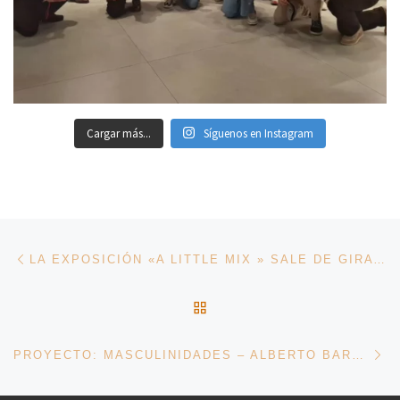
Cargar más...
Síguenos en Instagram
Navegación de entradas
Entrada anterior
LA EXPOSICIÓN «A LITTLE MIX » SALE DE GIRA CON LA ASOCIACIÓN
VOLVER A LA LISTA DE 
En
PROYECTO: MASCULINIDADES – ALBERTO BARRERA