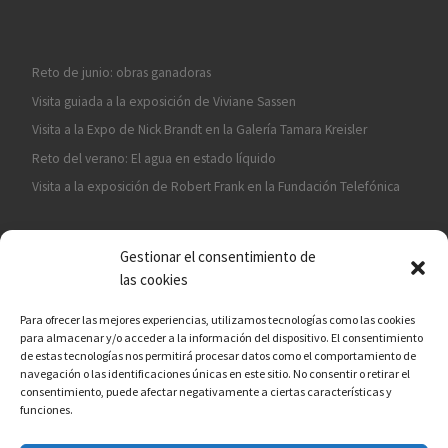
Reto de junio: obras ganadoras
Visita guiada a la exposición de Viviane Sassen
Visita a la Expo de Nick Brandt en la Galería Tamara Kreisler
Reto del verano: El agua en estado líquido
Visita a la exposición de Robert Frank en la Fundación Telefónica
Gestionar el consentimiento de
las cookies
Para ofrecer las mejores experiencias, utilizamos tecnologías como las cookies
para almacenar y/o acceder a la información del dispositivo. El consentimiento
¡ASÓCIATE A CÁMARA EN MANO!
de estas tecnologías nos permitirá procesar datos como el comportamiento de
navegación o las identificaciones únicas en este sitio. No consentir o retirar el
consentimiento, puede afectar negativamente a ciertas características y
funciones.