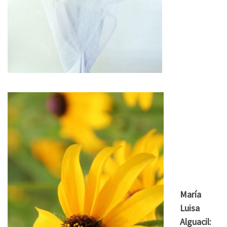
María
Luisa
Alguacil: