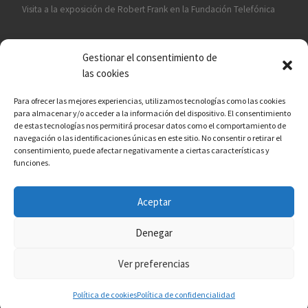
Visita a la exposición de Robert Frank en la Fundación Telefónica
Gestionar el consentimiento de
las cookies
Para ofrecer las mejores experiencias, utilizamos tecnologías como las cookies
para almacenar y/o acceder a la información del dispositivo. El consentimiento
¡ASÓCIATE A CÁMARA EN MANO!
de estas tecnologías nos permitirá procesar datos como el comportamiento de
navegación o las identificaciones únicas en este sitio. No consentir o retirar el
consentimiento, puede afectar negativamente a ciertas características y
funciones.
Aceptar
© 2026
Asociación fotográfica Cámara en mano
– Todos los
derechos reservados
Denegar
Funciona con
WP
– Diseñado con el
Tema Customizr
Ver preferencias
Política de cookies
Política de confidencialidad