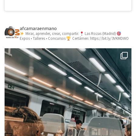
afcamaraenmano
Mirar, aprender, crear, compartir.
Las Rozas (Madrid)
Expos • Talleres • Concursos
Certámen: https://bit.ly/3VKMDWO