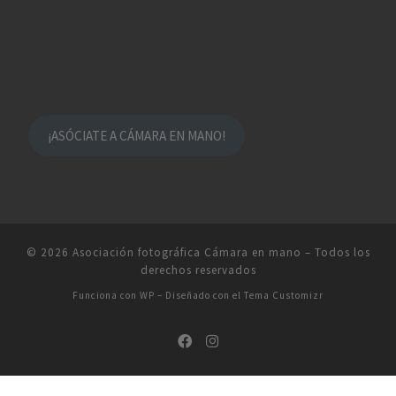
¡ASÓCIATE A CÁMARA EN MANO!
© 2026
Asociación fotográfica Cámara en mano
– Todos los
derechos reservados
Funciona con
WP
– Diseñado con el
Tema Customizr