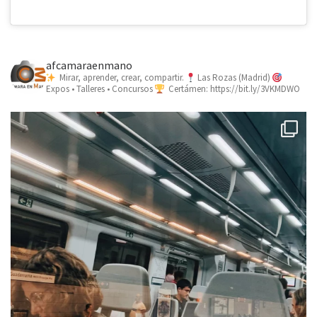
afcamaraenmano
Mirar, aprender, crear, compartir.
Las Rozas (Madrid)
Expos • Talleres • Concursos
Certámen: https://bit.ly/3VKMDWO