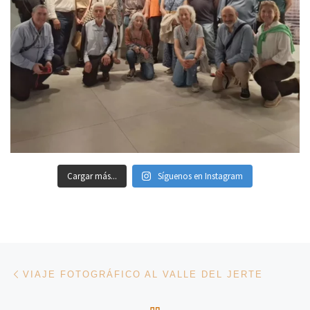
Cargar más...
Síguenos en Instagram
Navegación de entradas
Entrada anterior
VIAJE FOTOGRÁFICO AL VALLE DEL JERTE