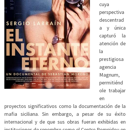
cuya
perspectiva
descentrad
a y única
capturó la
atención de
la
prestigiosa
agencia
Magnum,
permitiénd
ole trabajar
en
proyectos significativos como la documentación de la
mafia siciliana.
Sin embargo, a pesar de su éxito
internacional y de que sus obras fueran exhibidas en
instituciones de renombre como el Centre Pompidou en