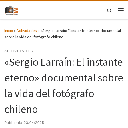
Saltar al contenido
Search
Me
Inicio
»
Actividades
»
«Sergio Larraín: El instante eterno» documental
sobre la vida del fotógrafo chileno
ACTIVIDADES
«Sergio Larraín: El instante
eterno» documental sobre
la vida del fotógrafo
chileno
Publicada
03/04/2025