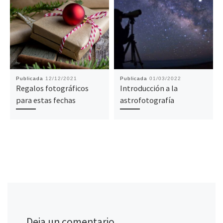
Publicada
12/12/2021
Publicada
01/03/2022
Regalos fotográficos
Introducción a la
para estas fechas
astrofotografía
Deja un comentario