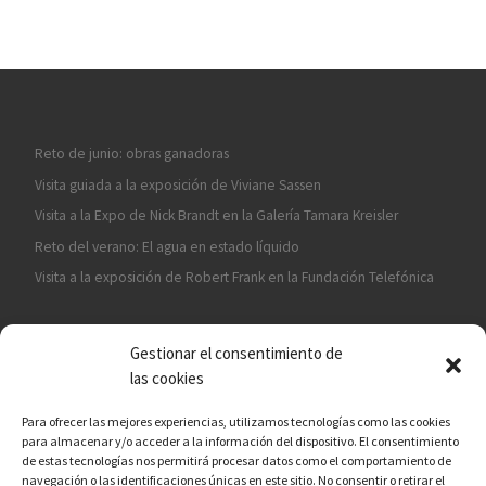
Reto de junio: obras ganadoras
Visita guiada a la exposición de Viviane Sassen
Visita a la Expo de Nick Brandt en la Galería Tamara Kreisler
Reto del verano: El agua en estado líquido
Visita a la exposición de Robert Frank en la Fundación Telefónica
Gestionar el consentimiento de
las cookies
Para ofrecer las mejores experiencias, utilizamos tecnologías como las cookies
para almacenar y/o acceder a la información del dispositivo. El consentimiento
¡ASÓCIATE A CÁMARA EN MANO!
de estas tecnologías nos permitirá procesar datos como el comportamiento de
navegación o las identificaciones únicas en este sitio. No consentir o retirar el