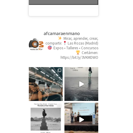
afcamaraenmano
Mirar, aprender, crear,
compartir.
Las Rozas (Madrid)
Expos • Talleres • Concursos
Certámen:
https://bit.ly/3VKMDWO