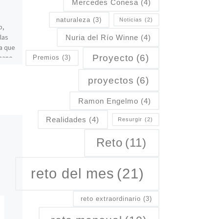
Mercedes Conesa
(4)
La comisión de salidas lleva
naturaleza
(3)
Noticias
(2)
bastante tiempo pensando
b,
en hacer un viaje a Lisboa.
las
Nuria del Río Winne
(4)
Después de darle muchas
a que
vueltas y teniendo en […]
Proyecto
(6)
mano
Premios
(3)
proyectos
(6)
Ramon Engelmo
(4)
Realidades
(4)
Resurgir
(2)
Reto
(11)
reto del mes
(21)
reto extraordinario
(3)