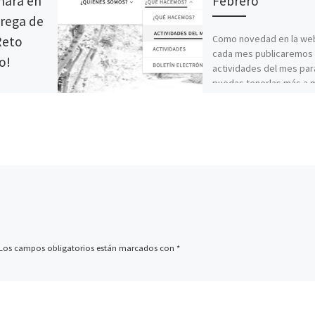
mara en
Febrero
trega de
Como novedad en la we
Reto
cada mes publicaremos 
o!
actividades del mes par
puedas tenerlas más a 
y asi decidir […]
 19 de junio
nada muy
a en Mano.
la entrega
]
Los campos obligatorios están marcados con
*