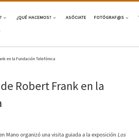
?
¿QUÉ HACEMOS?
ASÓCIATE
FOTÓGRAF@S
S
rank en la Fundación Telefónica
n de Robert Frank en la
a
 en Mano organizó una visita guiada a la exposición
Los