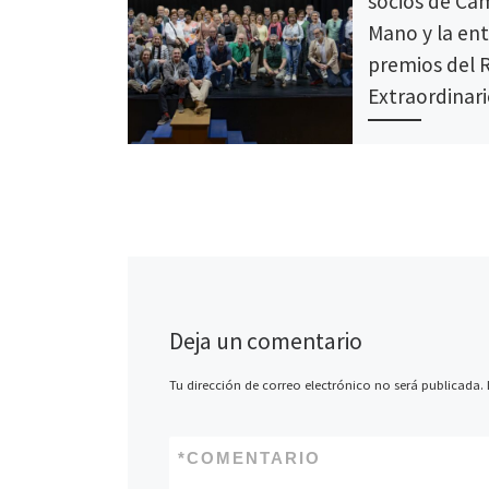
socios de Cá
Mano y la en
premios del 
Extraordinari
El próximo viernes
viviremos una jor
especial en Cámar
Coincidiendo con 
de premios del […
Deja un comentario
Tu dirección de correo electrónico no será publicada.
*
COMENTARIO