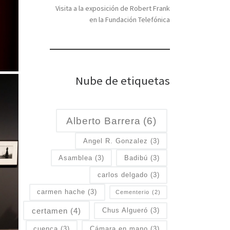
Visita a la exposición de Robert Frank
en la Fundación Telefónica
Nube de etiquetas
Alberto Barrera
(6)
Angel R. Gonzalez
(3)
Asamblea
(3)
Badibú
(3)
carlos delgado
(3)
carmen hache
(3)
Cementerio
(2)
certamen
(4)
Chus Algueró
(3)
cuenca
(3)
Cámara en mano
(3)