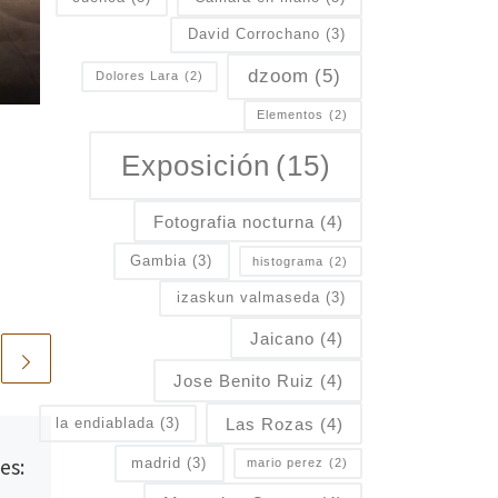
David Corrochano
(3)
dzoom
(5)
Dolores Lara
(2)
Elementos
(2)
Exposición
(15)
Fotografia nocturna
(4)
Gambia
(3)
histograma
(2)
izaskun valmaseda
(3)
Jaicano
(4)
Jose Benito Ruiz
(4)
Las Rozas
(4)
la endiablada
(3)
Publicada
30/09/2024
es:
¡Nos vamos a Lisboa!
madrid
(3)
mario perez
(2)