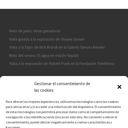
Reto de junio: obras ganadoras
Visita guiada a la exposición de Viviane Sassen
Visita a la Expo de Nick Brandt en la Galería Tamara Kreisler
Reto del verano: El agua en estado líquido
Visita a la exposición de Robert Frank en la Fundación Telefónica
Gestionar el consentimiento de
las cookies
Para ofrecer las mejores experiencias, utilizamos tecnologías como las cookies
para almacenar y/o acceder a la información del dispositivo. El consentimiento
¡ASÓCIATE A CÁMARA EN MANO!
de estas tecnologías nos permitirá procesar datos como el comportamiento de
navegación o las identificaciones únicas en este sitio. No consentir o retirar el
consentimiento, puede afectar negativamente a ciertas características y
funciones.