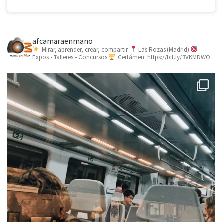
afcamaraenmano
Mirar, aprender, crear, compartir.
Las Rozas (Madrid)
Expos • Talleres • Concursos
Certámen: https://bit.ly/3VKMDWO