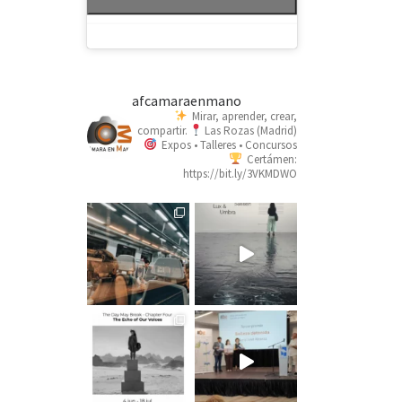
afcamaraenmano
Mirar, aprender, crear,
compartir.
Las Rozas (Madrid)
Expos • Talleres • Concursos
Certámen:
https://bit.ly/3VKMDWO