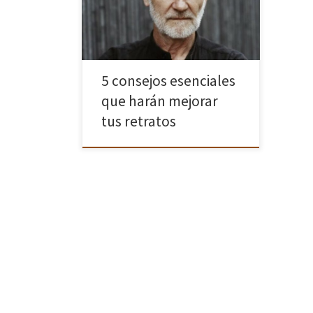
mejorara nuestros retratos en un
corto video de ocho minutos. En el
vídeo Unai González Martínez nos
[…]
5 consejos esenciales
que harán mejorar
tus retratos