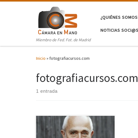
Saltar al contenido
¿QUIÉNES SOMOS
NOTICIAS SOCI@
Miembro de Fed. Fot. de Madrid
Inicio
»
fotografiacursos.com
fotografiacursos.co
1 entrada
Los amigos de fotografiacursos.com
nos proponen cinco aspectos
esenciales que nos ayudaran a