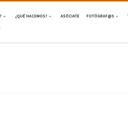
?
¿QUÉ HACEMOS?
ASÓCIATE
FOTÓGRAF@S
S
m