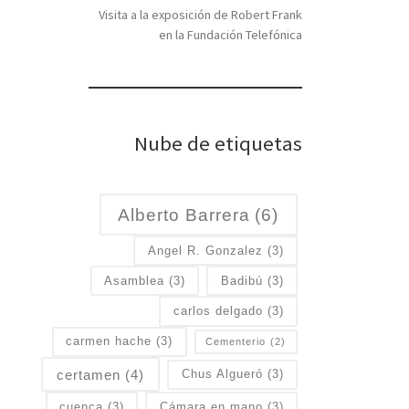
Visita a la exposición de Robert Frank
en la Fundación Telefónica
Nube de etiquetas
Alberto Barrera
(6)
Angel R. Gonzalez
(3)
Asamblea
(3)
Badibú
(3)
carlos delgado
(3)
carmen hache
(3)
Cementerio
(2)
certamen
(4)
Chus Algueró
(3)
cuenca
(3)
Cámara en mano
(3)