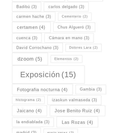
Badibú
(3)
carlos delgado
(3)
carmen hache
(3)
Cementerio
(2)
certamen
(4)
Chus Algueró
(3)
cuenca
(3)
Cámara en mano
(3)
David Corrochano
(3)
Dolores Lara
(2)
dzoom
(5)
Elementos
(2)
Exposición
(15)
Fotografia nocturna
(4)
Gambia
(3)
izaskun valmaseda
(3)
histograma
(2)
Jaicano
(4)
Jose Benito Ruiz
(4)
Las Rozas
(4)
la endiablada
(3)
madrid
(3)
mario perez
(2)