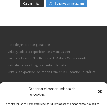
Cargar más...
Síguenos en Instagram
Reto de junio: obras ganadoras
Visita guiada a la exposición de Viviane Sassen
Visita a la Expo de Nick Brandt en la Galería Tamara Kreisler
Reto del verano: El agua en estado líquido
Visita a la exposición de Robert Frank en la Fundación Telefónica
Gestionar el consentimiento de
las cookies
Para ofrecer las mejores experiencias, utilizamos tecnologías como las cookies