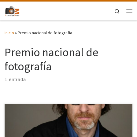
Saltar al contenido
Search
Me
Inicio
»
Premio nacional de fotografía
Premio nacional de
fotografía
1 entrada
Queremos felicitar al fotógrafo, artista, investigador, editor y