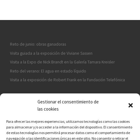
Reto de junio: obras ganadoras
Visita guiada a la exposición de Viviane Sassen
Visita a la Expo de Nick Brandt en la Galería Tamara Kreisler
Reto del verano: El agua en estado líquido
Visita a la exposición de Robert Frank en la Fundación Telefónica
Gestionar el consentimiento de
las cookies
Para ofrecer las mejores experiencias, utilizamos tecnologías como las cookies
para almacenar y/o acceder a la información del dispositivo. El consentimiento
¡ASÓCIATE A CÁMARA EN MANO!
de estas tecnologías nos permitirá procesar datos como el comportamiento de
navegación o las identificaciones únicas en este sitio. No consentir o retirar el