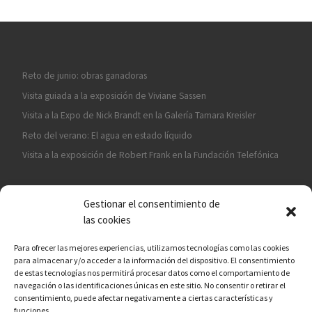
Reto de junio: obras ganadoras
Visita guiada a la exposición de Viviane Sassen
Visita a la Expo de Nick Brandt en la Galería Tamara Kreisler
Reto del verano: El agua en estado líquido
Visita a la exposición de Robert Frank en la Fundación Telefónica
Gestionar el consentimiento de
las cookies
Para ofrecer las mejores experiencias, utilizamos tecnologías como las cookies
para almacenar y/o acceder a la información del dispositivo. El consentimiento
¡ASÓCIATE A CÁMARA EN MANO!
de estas tecnologías nos permitirá procesar datos como el comportamiento de
navegación o las identificaciones únicas en este sitio. No consentir o retirar el
consentimiento, puede afectar negativamente a ciertas características y
funciones.