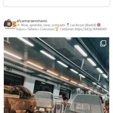
afcamaraenmano
Mirar, aprender, crear, compartir.
Las Rozas (Madrid)
Expos • Talleres • Concursos
Certámen: https://bit.ly/3VKMDWO