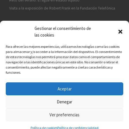
Reto del verano: El agua en estado líquido
Visita a la exposición de Robert Frank en la Fundación Telefónica
Gestionar el consentimiento de
las cookies
Para ofrecer las mejores experiencias, utilizamos tecnologías como las cookies
para almacenar y/o acceder a la información del dispositivo. El consentimiento
¡ASÓCIATE A CÁMARA EN MANO!
de estas tecnologías nos permitirá procesar datos como el comportamiento de
navegación o las identificaciones únicas en este sitio. No consentir o retirar el
consentimiento, puede afectar negativamente a ciertas características y
funciones.
Aceptar
© 2026
Asociación fotográfica Cámara en mano
– Todos los
derechos reservados
Denegar
Funciona con
WP
– Diseñado con el
Tema Customizr
Ver preferencias
Política de cookies
Política de confidencialidad