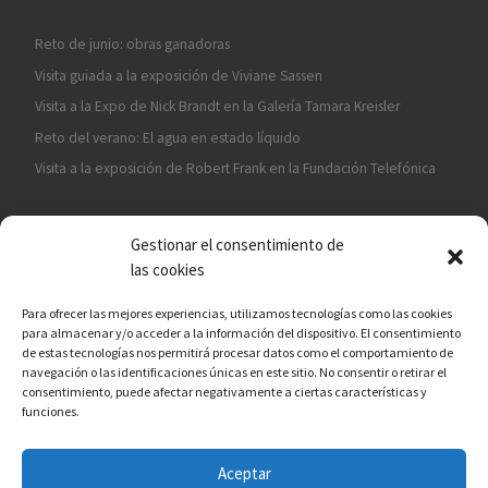
Reto de junio: obras ganadoras
Visita guiada a la exposición de Viviane Sassen
Visita a la Expo de Nick Brandt en la Galería Tamara Kreisler
Reto del verano: El agua en estado líquido
Visita a la exposición de Robert Frank en la Fundación Telefónica
Gestionar el consentimiento de
las cookies
Para ofrecer las mejores experiencias, utilizamos tecnologías como las cookies
para almacenar y/o acceder a la información del dispositivo. El consentimiento
¡ASÓCIATE A CÁMARA EN MANO!
de estas tecnologías nos permitirá procesar datos como el comportamiento de
navegación o las identificaciones únicas en este sitio. No consentir o retirar el
consentimiento, puede afectar negativamente a ciertas características y
funciones.
Aceptar