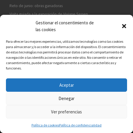
Reto de junio: obras ganadoras
Visita guiada a la exposición de Viviane Sassen
Gestionar el consentimiento de
Visita a la Expo de Nick Brandt en la Galería Tamara Kreisler
las cookies
Reto del verano: El agua en estado líquido
Visita a la exposición de Robert Frank en la Fundación Telefónica
Para ofrecer las mejores experiencias, utilizamos tecnologías como las cookies
para almacenar y/o acceder a la información del dispositivo. El consentimiento
de estas tecnologías nos permitirá procesar datos como el comportamiento de
navegación o las identificaciones únicas en este sitio. No consentir o retirar el
consentimiento, puede afectar negativamente a ciertas características y
funciones.
Aceptar
¡ASÓCIATE A CÁMARA EN MANO!
Denegar
Ver preferencias
Política de cookies
Política de confidencialidad
© 2026
Asociación fotográfica Cámara en mano
– Todos los