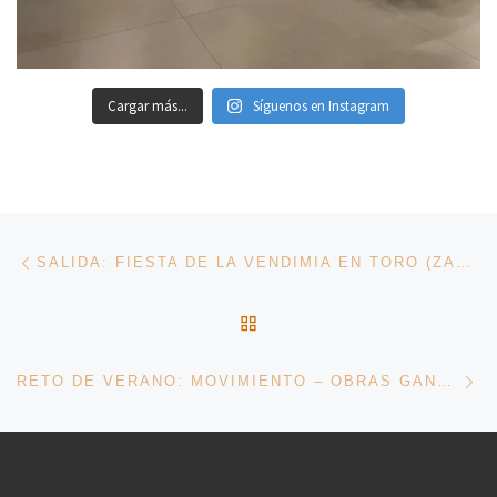
Cargar más...
Síguenos en Instagram
Navegación de entradas
Entrada anterior
SALIDA: FIESTA DE LA VENDIMIA EN TORO (ZAMORA)
VOLVER A LA LISTA DE 
En
RETO DE VERANO: MOVIMIENTO – OBRAS GANADORAS