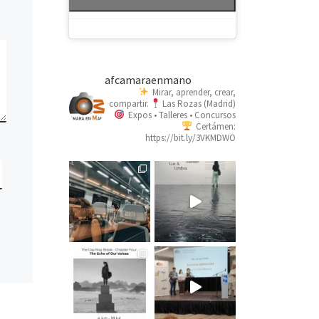
afcamaraenmano
Mirar, aprender, crear,
compartir.
Las Rozas (Madrid)
Expos • Talleres • Concursos
Certámen:
https://bit.ly/3VKMDWO