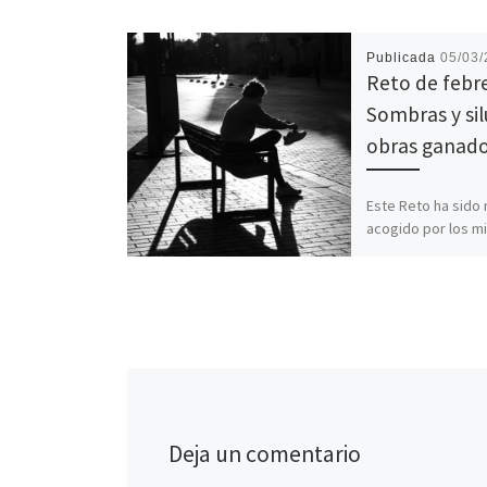
Publicada
05/03
Reto de febr
Sombras y sil
obras ganad
Este Reto ha sido
acogido por los 
nuestra asociación
un récord de parti
la elección […]
Deja un comentario