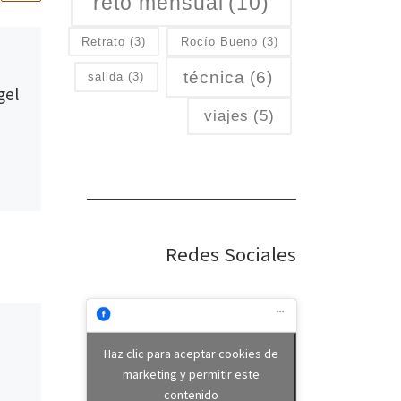
reto mensual
(10)
Retrato
(3)
Rocío Bueno
(3)
Publicada
28/03/2022
Salida fotográfica: El
técnica
(6)
salida
(3)
gel
Hito
viajes
(5)
En el mes de febrero fuimos
a la endiablada, fiesta de
Almonacid del Marquesado
donde tuvimos la ventura de
conocer a la […]
con
ano
Redes Sociales
]
Haz clic para aceptar cookies de
marketing y permitir este
contenido