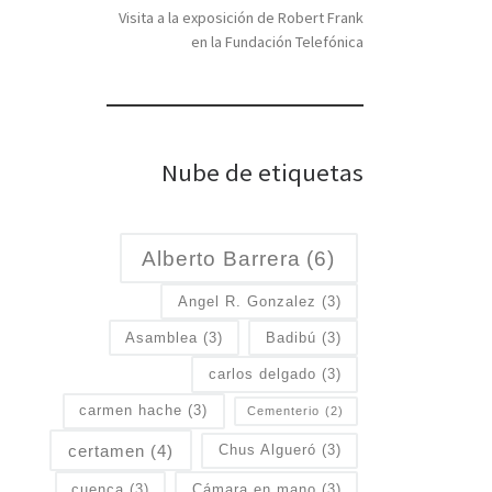
Visita a la exposición de Robert Frank
en la Fundación Telefónica
Nube de etiquetas
Alberto Barrera
(6)
Angel R. Gonzalez
(3)
Asamblea
(3)
Badibú
(3)
carlos delgado
(3)
carmen hache
(3)
Cementerio
(2)
certamen
(4)
Chus Algueró
(3)
cuenca
(3)
Cámara en mano
(3)