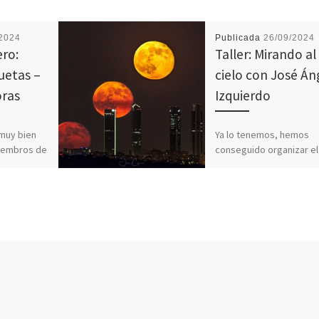
/2024
Publicada
26/09/2024
ero:
Taller: Mirando al
uetas –
cielo con José Án
oras
Izquierdo
 muy bien
Ya lo tenemos, hemos
miembros de
conseguido organizar el
. Ha habido
taller que te habíamos
cipación en
anunciado hace tiempo 
José Ángel Izquierdo C
(mas conocido como […