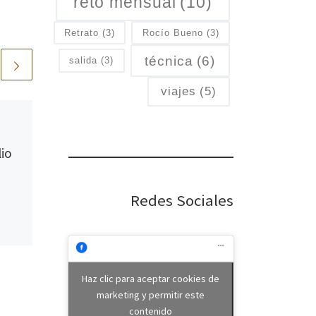
reto mensual
(10)
Retrato
(3)
Rocío Bueno
(3)
técnica
(6)
salida
(3)
viajes
(5)
Publicada
02/03/2023
Salida fotográfica: El
io
año nuevo chino
El año nuevo chino este año
Redes Sociales
2023 se ha celebrado el 22 de
enero. En Madrid se han
realizado varios eventos
para […]
Haz clic para aceptar cookies de
marketing y permitir este
contenido