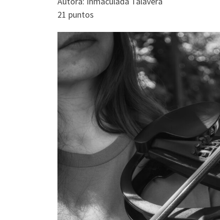
Autora: Inmaculada Talavera
21 puntos