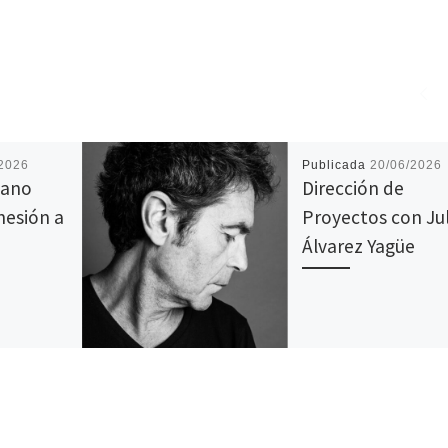
/2026
Publicada
20/06/2026
mano
Dirección de
dhesión a
Proyectos con Jul
n
Álvarez Yagüe
blea,
 enero, se
ión de
 en la
eña de