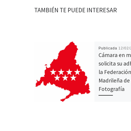
TAMBIÉN TE PUEDE INTERESAR
Publicada
12/02
Cámara en 
solicita su a
la Federació
Madrileña de
Fotografía
En la pasada Asam
celebrada el 23 de
aprobó la integrac
nuestra Asociación
Federación Madril