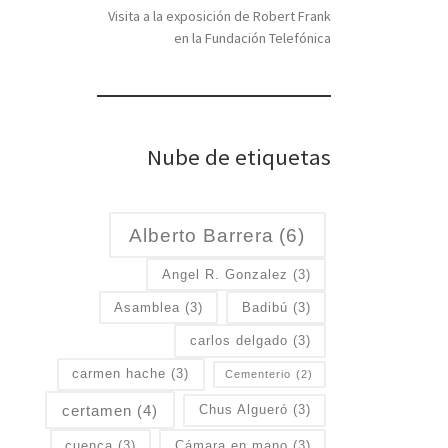
Visita a la exposición de Robert Frank
en la Fundación Telefónica
Nube de etiquetas
Alberto Barrera
(6)
Angel R. Gonzalez
(3)
Asamblea
(3)
Badibú
(3)
carlos delgado
(3)
carmen hache
(3)
Cementerio
(2)
certamen
(4)
Chus Algueró
(3)
cuenca
(3)
Cámara en mano
(3)