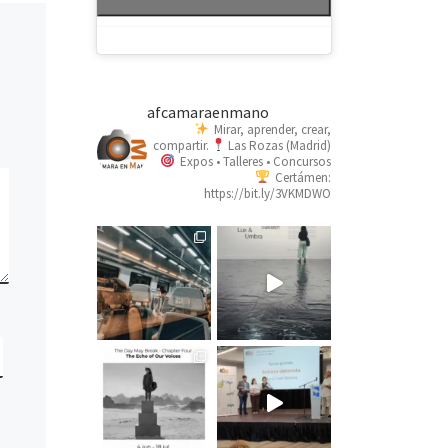
afcamaraenmano
Mirar, aprender, crear,
compartir.
Las Rozas (Madrid)
Expos • Talleres • Concursos
Certámen:
https://bit.ly/3VKMDWO