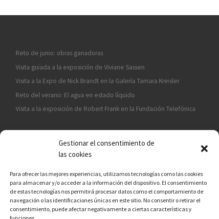
Reto de junio: obras ganadoras
Visita guiada a la exposición de Viviane Sassen
Visita a la Expo de Nick Brandt en la Galería Tamara Kreisler
Reto del verano: El agua en estado líquido
Visita a la exposición de Robert Frank en la Fundación Telefónica
Gestionar el consentimiento de
las cookies
Para ofrecer las mejores experiencias, utilizamos tecnologías como las cookies
para almacenar y/o acceder a la información del dispositivo. El consentimiento
¡ASÓCIATE A CÁMARA EN MANO!
de estas tecnologías nos permitirá procesar datos como el comportamiento de
navegación o las identificaciones únicas en este sitio. No consentir o retirar el
consentimiento, puede afectar negativamente a ciertas características y
funciones.