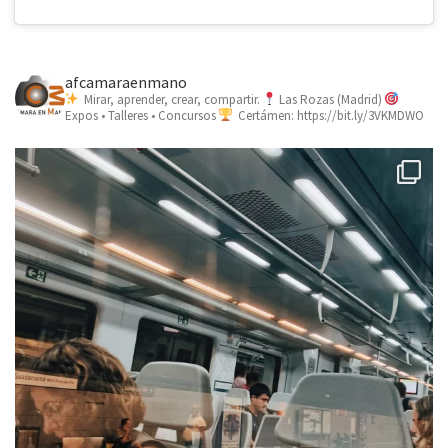
afcamaraenmano
Mirar, aprender, crear, compartir.
Las Rozas (Madrid)
Expos • Talleres • Concursos
Certámen: https://bit.ly/3VKMDWO