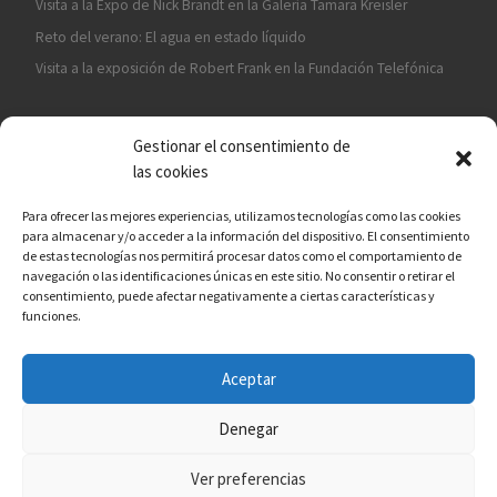
Visita a la Expo de Nick Brandt en la Galería Tamara Kreisler
Reto del verano: El agua en estado líquido
Visita a la exposición de Robert Frank en la Fundación Telefónica
Gestionar el consentimiento de
las cookies
Para ofrecer las mejores experiencias, utilizamos tecnologías como las cookies
para almacenar y/o acceder a la información del dispositivo. El consentimiento
¡ASÓCIATE A CÁMARA EN MANO!
de estas tecnologías nos permitirá procesar datos como el comportamiento de
navegación o las identificaciones únicas en este sitio. No consentir o retirar el
consentimiento, puede afectar negativamente a ciertas características y
funciones.
Aceptar
© 2026
Asociación fotográfica Cámara en mano
– Todos los
derechos reservados
Denegar
Funciona con
WP
– Diseñado con el
Tema Customizr
Ver preferencias