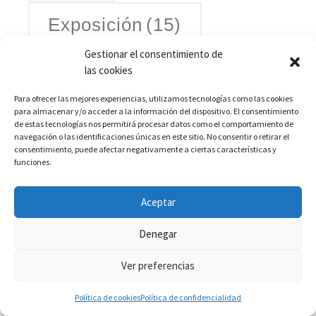
Exposición
(15)
Gestionar el consentimiento de
Fotografia nocturna
(4)
Gambia
(3)
las cookies
izaskun valmaseda
(3)
histograma
(2)
Para ofrecer las mejores experiencias, utilizamos tecnologías como las cookies
Jaicano
(4)
Jose Benito Ruiz
(4)
para almacenar y/o acceder a la información del dispositivo. El consentimiento
de estas tecnologías nos permitirá procesar datos como el comportamiento de
navegación o las identificaciones únicas en este sitio. No consentir o retirar el
Las Rozas
(4)
la endiablada
(3)
consentimiento, puede afectar negativamente a ciertas características y
funciones.
madrid
(3)
mario perez
(2)
Mercedes Conesa
(4)
naturaleza
(3)
Aceptar
Nuria del Río Winne
(4)
Noticias
(2)
Denegar
Proyecto
(6)
Premios
(3)
Ver preferencias
proyectos
(6)
Ramon Engelmo
(4)
Política de cookies
Política de confidencialidad
Realidades
(4)
Resurgir
(2)