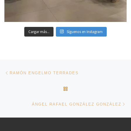
Cargar más...
Síguenos en Instagram
Navegación de entradas
Entrada anterior
RAMÓN ENGELMO TERRADES
VOLVER A LA LISTA DE 
En
ÁNGEL RAFAEL GONZÁLEZ GONZÁLEZ