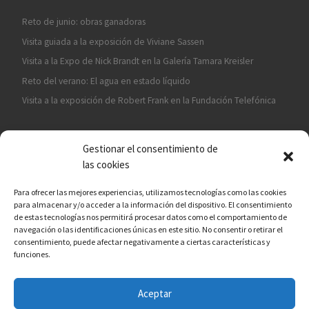
Reto de junio: obras ganadoras
Visita guiada a la exposición de Viviane Sassen
Visita a la Expo de Nick Brandt en la Galería Tamara Kreisler
Reto del verano: El agua en estado líquido
Visita a la exposición de Robert Frank en la Fundación Telefónica
Gestionar el consentimiento de
las cookies
Para ofrecer las mejores experiencias, utilizamos tecnologías como las cookies
para almacenar y/o acceder a la información del dispositivo. El consentimiento
¡ASÓCIATE A CÁMARA EN MANO!
de estas tecnologías nos permitirá procesar datos como el comportamiento de
navegación o las identificaciones únicas en este sitio. No consentir o retirar el
consentimiento, puede afectar negativamente a ciertas características y
funciones.
Aceptar
© 2026
Asociación fotográfica Cámara en mano
– Todos los