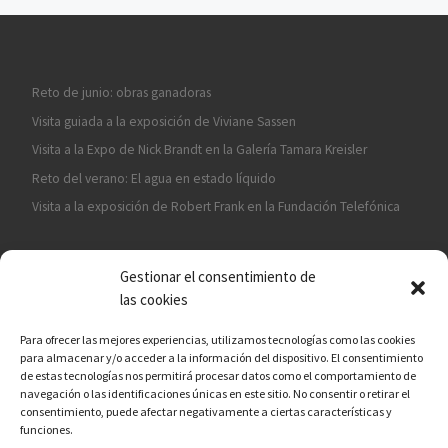
Reto de junio: obras ganadoras
Visita guiada a la exposición de Viviane Sassen
Visita a la Expo de Nick Brandt en la Galería Tamara Kreisler
Reto del verano: El agua en estado líquido
Visita a la exposición de Robert Frank en la Fundación Telefónica
Gestionar el consentimiento de
las cookies
Para ofrecer las mejores experiencias, utilizamos tecnologías como las cookies
para almacenar y/o acceder a la información del dispositivo. El consentimiento
¡ASÓCIATE A CÁMARA EN MANO!
de estas tecnologías nos permitirá procesar datos como el comportamiento de
navegación o las identificaciones únicas en este sitio. No consentir o retirar el
consentimiento, puede afectar negativamente a ciertas características y
funciones.