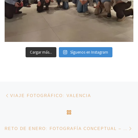
Cargar más...
Síguenos en Instagram
Navegación de entradas
Entrada anterior
VIAJE FOTOGRÁFICO: VALENCIA
VOLVER A LA LISTA DE 
En
RETO DE ENERO: FOTOGRAFÍA CONCEPTUAL – OBRAS GANADORAS