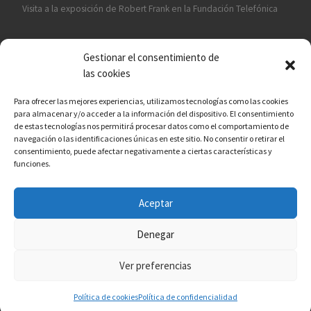
Visita a la exposición de Robert Frank en la Fundación Telefónica
Gestionar el consentimiento de
las cookies
Para ofrecer las mejores experiencias, utilizamos tecnologías como las cookies
para almacenar y/o acceder a la información del dispositivo. El consentimiento
¡ASÓCIATE A CÁMARA EN MANO!
de estas tecnologías nos permitirá procesar datos como el comportamiento de
navegación o las identificaciones únicas en este sitio. No consentir o retirar el
consentimiento, puede afectar negativamente a ciertas características y
funciones.
Aceptar
© 2026
Asociación fotográfica Cámara en mano
– Todos los
derechos reservados
Denegar
Funciona con
WP
– Diseñado con el
Tema Customizr
Ver preferencias
Política de cookies
Política de confidencialidad