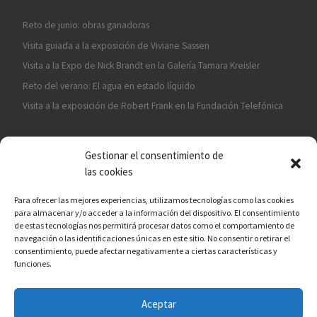
Reto de junio: obras ganadoras
Visita guiada a la exposición de Viviane Sassen
Visita a la Expo de Nick Brandt en la Galería Tamara Kreisler
Reto del verano: El agua en estado líquido
Visita a la exposición de Robert Frank en la Fundación Telefónica
Gestionar el consentimiento de
las cookies
Para ofrecer las mejores experiencias, utilizamos tecnologías como las cookies
para almacenar y/o acceder a la información del dispositivo. El consentimiento
¡ASÓCIATE A CÁMARA EN MANO!
de estas tecnologías nos permitirá procesar datos como el comportamiento de
navegación o las identificaciones únicas en este sitio. No consentir o retirar el
consentimiento, puede afectar negativamente a ciertas características y
funciones.
Aceptar